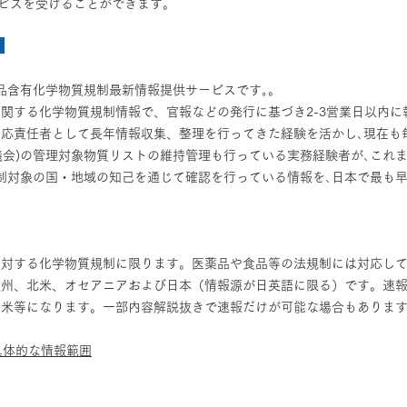
ービスを受けることができます。
】
品含有化学物質規制最新情報提供サービスです｡。
関する化学物質規制情報で、官報などの発行に基づき2-3営業日以内に
応責任者として長年情報収集、整理を行ってきた経験を活かし､現在も
協議会)の管理対象物質リストの維持管理も行っている実務経験者が､これ
制対象の国・地域の知己を通じて確認を行っている情報を､日本で最も早
に対する化学物質規制に限ります。医薬品や食品等の法規制には対応し
欧州、北米、オセアニアおよび日本（情報源が日英語に限る）です。速
南米等になります。一部内容解説抜きで速報だけが可能な場合もありま
具体的な情報範囲