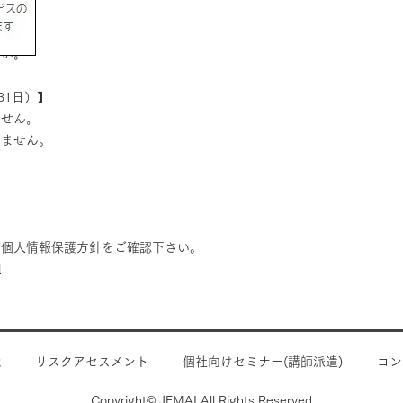
さい。
31日）】
せん｡
ません。
の個人情報保護方針をご確認下さい。
l
R
リスクアセスメント
個社向けセミナー(講師派遣)
コン
Copyright© JEMAI All Rights Reserved