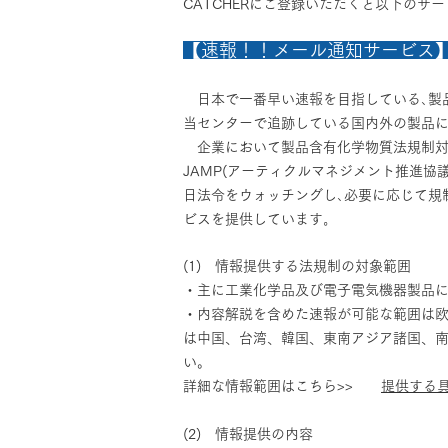
CATCHERにご登録いただくと以下のサ
【速報！！メール通知サービス
日本で一番早い速報を目指している､製
当センターで追跡している国内外の製品に
企業において製品含有化学物質法規制対
JAMP(アーティクルマネジメント推進
日法令をウォッチングし､必要に応じて規
ビスを提供しています｡
(1) 情報提供する法規制の対象範囲
・主に工業化学品及び電子電気機器製品
・内容解説を含めた速報が可能な範囲は
は中国、台湾、韓国、東南アジア諸国、
い。
詳細な情報範囲はこちら>>
提供する
(2) 情報提供の内容