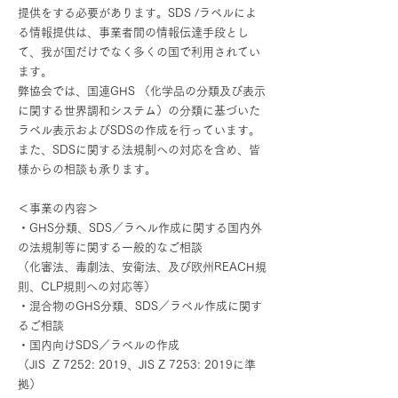
提供をする必要があります。SDS /ラベルによ
る情報提供は、事業者間の情報伝達手段とし
て、我が国だけでなく多くの国で利用されてい
ます。
弊協会では、国連GHS （化学品の分類及び表示
に関する世界調和システム）の分類に基づいた
ラベル表示およびSDSの作成を行っています。
また、SDSに関する法規制への対応を含め、皆
様からの相談も承ります。
＜事業の内容＞
・GHS分類、SDS／ラヘル作成に関する国内外
の法規制等に関する一般的なご相談
（化審法、毒劇法、安衛法、及び欧州REACH規
則、CLP規則への対応等）
・混合物のGHS分類、SDS／ラベル作成に関す
るご相談
・国内向けSDS／ラベルの作成
（JIS Z 7252: 2019、JIS Z 7253: 2019に準
拠）