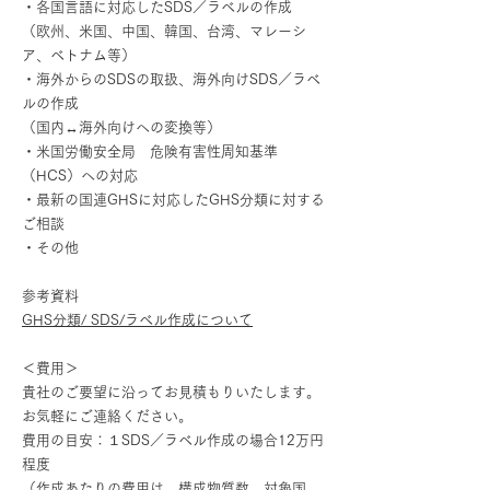
・各国言語に対応したSDS／ラベルの作成
（欧州、米国、中国、韓国、台湾、マレーシ
ア、ベトナム等）
・海外からのSDSの取扱、海外向けSDS／ラベ
ルの作成
（国内↔海外向けへの変換等）
・米国労働安全局 危険有害性周知基準
（HCS）への対応
・最新の国連GHSに対応したGHS分類に対する
ご相談
・その他
参考資料
GHS分類/ SDS/ラベル作成について
＜費用＞
貴社のご要望に沿ってお見積もりいたします。
お気軽にご連絡ください。
費用の目安：１SDS／ラベル作成の場合12万円
程度
（作成あたりの費用は、構成物質数、対象国、