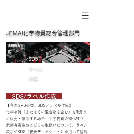
JEMAI化学物質総合管理部門
法規制対
応
SDS／
ラベル
作成
SDS/ラベル作成
【各国GHS分類、SDS／ラベル作成】
化学物質（またはその混合物を含む）を取引先
に販売・譲渡する場合、化学物質の物化性状、
危険有害性およびその取扱いについて、ラベル
表示やSDS（安全データシート）を用いて情報