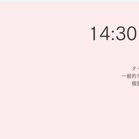
14:
タ
一般的
個