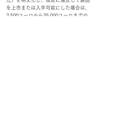
任）を明文化し、規定に違反して製品
を上市または入手可能にした場合は、
2,500ユーロから25,000ユーロまでの
行政罰が科されるなど厳しいものとな
っていますので、日本企業も注意が必
要です。
引用先
(*1) Circular Economy Action Plan
https://environment.ec.europa.eu/str
ategy/circular-economy-action-
plan_en
(*2) 循環経済のための国家戦略
https://www.mase.gov.it/sites/default
/files/archivio/allegati/PNRR/SEC_21.
06.22.pdf
(*3) 国家復興レジリエンス計画（Piano
Nazionale di Ripresa e Resilienza：