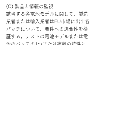
(C) 製品と情報の監視
該当する各電池モデルに関して、製造
業者または輸入業者はEU市場に出す各
バッチについて、要件への適合性を検
証する。テストは電池モデルまたは電
池のバッチの1つまたは複数の特性に
ついて1回以上実施する。大型電池バ
ッチの場合、製造業者、認定代理人、
または輸入業者は、統計的に代表的な
電池のサンプルを選択する必要があ
る。電池モデルをEU市場に出す製造業
者または輸入業者は、指定された条項
に関する情報と文書を認証機関に提出
し、該当する要件への準拠を検証しな
ければならない。
上記のうち、特に(C)に記載されてい
る内容が附属書Ⅷ Part Aにあるモジュ