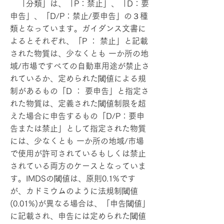
「分類」は、「P：禁止」、「D：要
申告」、「D/P：禁止/要申告」の３種
類となっています。ガイダンス文書に
よるとそれぞれ、「P ： 禁止」と記載
された物質は、少なくとも 一か所の地
域/市場ですべての自動車用途が禁止さ
れているか、定められた閾値による規
制があるもの「D ： 要申告」と指定さ
れた物質は、定義された閾値制限を超
えた場合に申告するもの「D/P：要申
告または禁止」として指定された物質
には、少なくとも 一か所の地域/市場
で使用が許可されているもしくは禁止
されている両方のケースとなっていま
す。IMDSの閾値は、原則0.1%です
が、カドミウムのように法規制閾値
(0.01%)が異なる場合は、「申告閾値」
に記載され、申告には定められた閾値