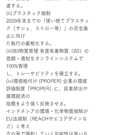
遂する。
(ii)プラスチック規制
2029年末までの「使い捨てプラスチッ
ク（サシェ、ストロー等）」の完全廃
止に向け
た執行の厳格化する。
(iii)B3物質管理 有害有毒物質（B3）の
登録・通知をオンラインシステムで
100%管理
し、トレーサビリティを確立する。
(iv)環境格付け (PROPER) 企業の環境
評価制度「PROPER」に、炭素排出や
循環経済の
指標をより強く反映させる。
インドネシアの環境・化学物質規制が
EU法規制（REACHやエコデザインな
ど）と考え
方の面で調和していく可能性は高いな