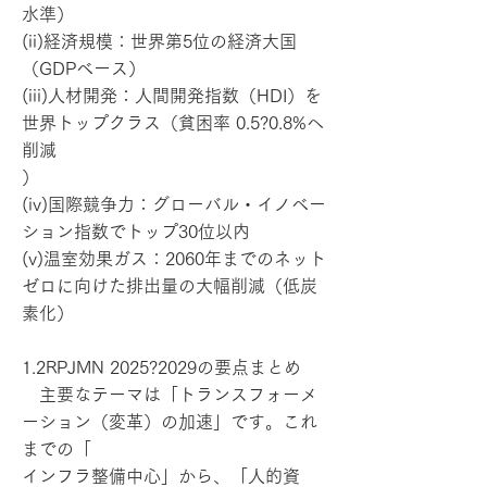
水準）
(ii)経済規模：世界第5位の経済大国
（GDPベース）
(iii)人材開発：人間開発指数（HDI）を
世界トップクラス（貧困率 0.5?0.8%へ
削減
）
(iv)国際競争力：グローバル・イノベー
ション指数でトップ30位以内
(v)温室効果ガス：2060年までのネット
ゼロに向けた排出量の大幅削減（低炭
素化）
1.2RPJMN 2025?2029の要点まとめ
主要なテーマは「トランスフォーメ
ーション（変革）の加速」です。これ
までの「
インフラ整備中心」から、「人的資