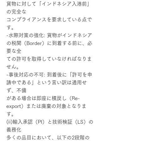
貨物に対して「インドネシア入港前」
の完全な
コンプライアンスを要求している点で
す。
-水際対策の強化: 貨物がインドネシア
の税関（Border）に到着する前に、必
要な全
ての許可を取得していなければなりま
せん。
-事後対応の不可: 到着後に「許可を申
請中である」という言い訳は通用せ
ず、不備
がある場合は即座に積戻し（Re-
export）または廃棄の対象となりま
す。
(ii)輸入承認（PI）と技術検証（LS）の
義務化
多くの品目において、以下の2段階の