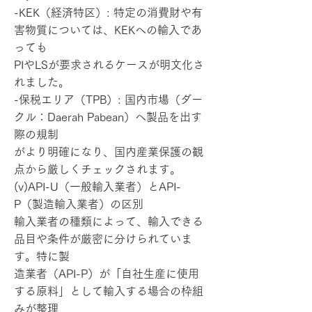
-KEK（経済特区）: 特定の消費財や有
害物質については、KEKへの輸入であ
っても
PIやLSが要求されるケースが明文化さ
れました。
-保税エリア（TPB）: 国内市場（ダー
クル：Daerah Pabean）へ製品を出す
際の規制
がより明確になり、国内産業保護の観
点から厳しくチェックされます。
(v)API-U（一般輸入業者）とAPI-
P（製造輸入業者）の区別
輸入業者の種類によって、輸入できる
品目や条件が厳密に分けられていま
す。特に製
造業者（API-P）が「自社生産に使用
する原料」として輸入する場合の枠組
みが整理