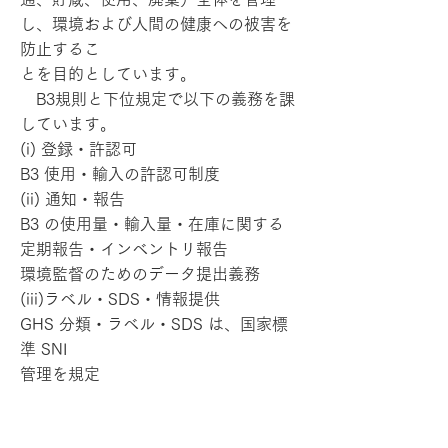
し、環境および人間の健康への被害を
防止するこ
とを目的としています。
B3規則と下位規定で以下の義務を課
しています。
(i) 登録・許認可
B3 使用・輸入の許認可制度
(ii) 通知・報告
B3 の使用量・輸入量・在庫に関する
定期報告・インベントリ報告
環境監督のためのデータ提出義務
(iii)ラベル・SDS・情報提供
GHS 分類・ラベル・SDS は、国家標
準 SNI
管理を規定
(iv)保管・輸送・使用管理
(v) B3 廃棄物・事故対応