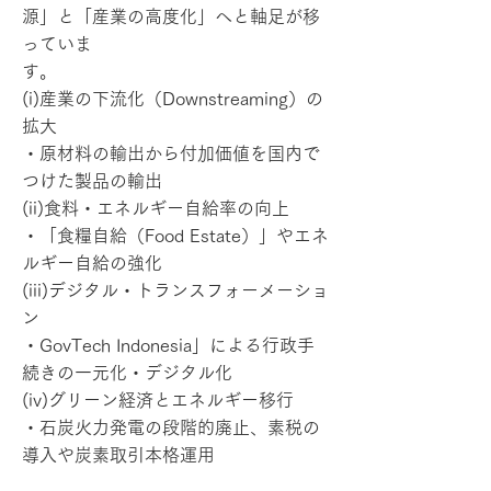
源」と「産業の高度化」へと軸足が移
っていま
す。
(i)産業の下流化（Downstreaming）の
拡大
・原材料の輸出から付加価値を国内で
つけた製品の輸出
(ii)食料・エネルギー自給率の向上
・「食糧自給（Food Estate）」やエネ
ルギー自給の強化
(iii)デジタル・トランスフォーメーショ
ン
・GovTech Indonesia」による行政手
続きの一元化・デジタル化
(iv)グリーン経済とエネルギー移行
・石炭火力発電の段階的廃止、素税の
導入や炭素取引本格運用